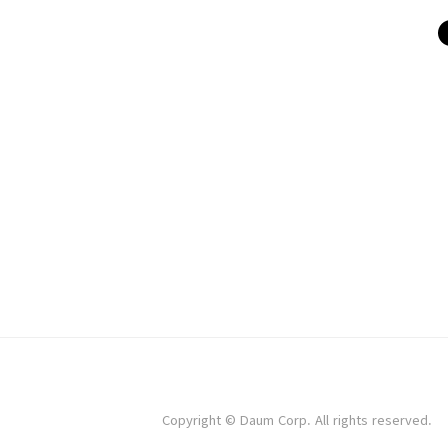
구하시오.(단, 데이터 70% 지점은 정수형(int) 변환)pri
개수 확인print( df1.isnull().sum() ) # 결측치 확인df1
df1['f1'].fillna(df1['f1'].median()) # ①중앙값 대
측치 삭제print(df1.shape) # 데이터 개수 확..
Copyright © Daum Corp. All rights reserved.