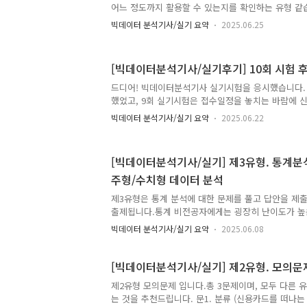
어느 정도까지 활용할 수 있는지를 확인하는 유형 같
당하는 코드임 # 0. 데이터 불러오기train = pd.read_c
한 다양한 문제가 나오고 있고, 점점 더 어려워지는 추
빅데이터 분석기사/실기 요약
2025.06.25
문제 정도는 노가다로 풀 수 있어 안되면 몸으로 때우
까지 제출이라 못 풀면 오답입니다ㅠ) pandas, num
리', '그룹별 통계', '조건 필터링 및 정렬', '날짜 처
[빅데이터분석기사/실기후기] 10회 시험 후
출제됩니다. 공부할 시간이 부족하다면, 자주 출제되
1~2문제만 맞추는 전략으로 가도 좋을 것 같습니다! #
드디어! 빅데이터분석기사 실기시험을 응시했습니다. 
df.head() ) # 앞 5줄 추출print( df.shape..
했었고, 9회 실기시험은 접수일정을 놓치는 바람에 신
험은 10시에 땡 하고 바로 신청했지만 결제하지 않아서
빅데이터 분석기사/실기 요약
2025.06.22
2시간 내 결제해야 한다고 합니다!!)당일 밤에 접속해
감되어서 1시간 넘게 걸리는 양재로 신청했습니다아
야 멍청한 내 자신 몸이 고생하자 9시 반까지 입실이라
[빅데이터분석기사/실기] 제3유형. 통계분석
이후에도 입장은 가능한 것 같았습니다.저희 반은 3명
주형/수치형 데이터 분석
치곤 꽤나 출석률이 높은 것 같습니다. (시험료가 비싸
시 25분부터 끄라고 하고, 진짜 OFF가 되었는지 감
제3유형은 통계 분석에 대한 문제를 풀고 답안을 제출
다. W..
출제됩니다.통계 비전공자에게는 굉장히 난이도가 높
분석 기법들을 중점적으로 학습하여 1문제를 확보하는
빅데이터 분석기사/실기 요약
2025.06.08
적일 것 같습니다. 시험에 자주 출제되는 유형인 '가설
석'(카이제곱 검정, 적합도 검정, 독립성 검정, 동질성 
석'(상관관계, 회귀분석, 분산분석), '오즈비', 'GL
[빅데이터분석기사/실기] 제2유형. 모의문
문항 수답안 제출점수제1유형3문항전처리 결과 제출3
제2유형 모의문제 입니다.총 3문제이며, 모두 다른 
제출40점제3유형2문항답안 제출30점합계6문항-100점
는 것을 추천드립니다. 문1. 분류 (신용카드를 떠나는
집단표본 : 모집단의 일부 (샘플)귀무가설(H0) : 기존가