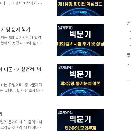
습니다. 그래서 예상하지 못
sv('tr..
세입니다.그래도 아직 1~2
자~!ㅎㅎ(소수점 셋째짜리
py를 활용한 '데이터 전처
혼
리' 등에 대한 문제가 자주
기 및 문제 복기
는 코드 위주로 공부해서
 데이터 확인하기print(
저는 9회 필기시험에 합격
청하지 못했고,10회 실기시
 취소당했다는...(접수 후
보니 집 근처는 이미 다 마
통
하하그래도 신청한 게 어디
 시간 맞춰서 갔는데, 그
 이론 - 가설검정, 범
 결석했는데, 자격증 시험
서 그런 듯)전자기기를 9
독관이 다 만져서 확인합니
하는 유형이며, 총 2문제가
은 유형이라, 자주 출제되는
 전략으로 가는 것이 효과
검정', '범주형 데이터 분
검정), '수치형 데이터 분
M'에 대해 확인해 볼까요?구분
제
0점제2유형1문항CSV 코드
유형의 문제이니 다 풀어보시
 1. 가설검정모집단 : 전체
 고객을 찾아라)1) 데이터
..