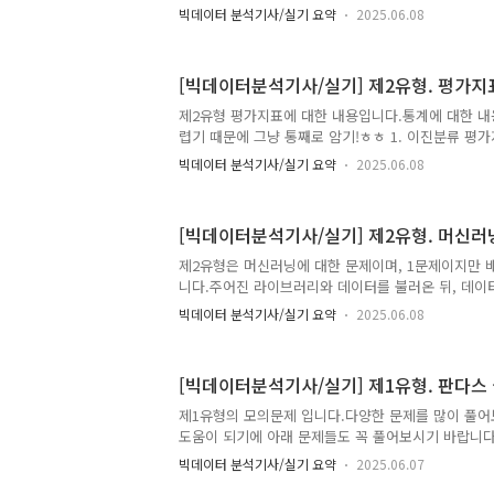
불러오기import pandas as pdtrain = pd.read_csv(
빅데이터 분석기사/실기 요약
2025.06.08
pd.read_csv(" ~ ") 2) 데이터 확인하기print(train.
test.shape)print(train.head())print(test.head())pri
'Attrition_Flag'].value_counts()) # target 값의 
[빅데이터분석기사/실기] 제2유형. 평가지
print(train.isnull().sum())print(test.isnull().su
제2유형 평가지표에 대한 내용입니다.통계에 대한 내
렵기 때문에 그냥 통째로 암기!ㅎㅎ 1. 이진분류 평가
터) import pandas as pdfrom sklearn.ensemble
빅데이터 분석기사/실기 요약
2025.06.08
RandomForestClassifier # train 데이터train = pd.D
5, 7, 11, 13, 17, 19, 23, 29], 'f2': [30, 28, 26, 24,
'target': ['A', 'A', 'A', 'B', 'B', 'A', 'A', 'A', 'A'
[빅데이터분석기사/실기] 제2유형. 머신러
pd.DataFrame({ ..
제2유형은 머신러닝에 대한 문제이며, 1문제이지만 배
니다.주어진 라이브러리와 데이터를 불러온 뒤, 데이
습시키고 평가한 결과를 CSV 코드 형식으로 제출하
빅데이터 분석기사/실기 요약
2025.06.08
가 다소 높은 유형이지만, 전반적인 풀이 방식이 어느
이 방식을 암기하여 충분히 맞출 수 있습니다.자, 그
인해 볼까요?구분문항 수답안 제출점수제1유형3문항
[빅데이터분석기사/실기] 제1유형. 판다스 
형1문항CSV 코드 제출40점제3유형2문항답안 제출30
계] 머신러닝 - 지도학습(분류, 회귀) / 비지도학습(군
제1유형의 모의문제 입니다.다양한 문제를 많이 풀어
문제 정의 및 데이터 불러오기: 분류/회귀, 예측 컬럼/
도움이 되기에 아래 문제들도 꼭 풀어보시기 바랍니다. 
결측치는 중앙 값으로 대체② 나머지 결측치가 있는 
빅데이터 분석기사/실기 요약
2025.06.07
앞에서부터 70% 데이터 중 views 컬럼의 3사분위 