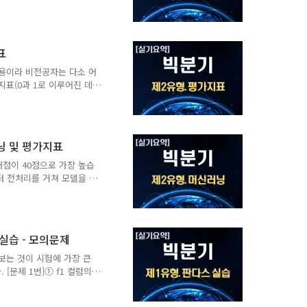
" ~ ")test =
shape,
nt(train.info())print(train[
분포
표
m()) 3) 데이터 전처리cols = ..
용이라 비전공자는 다소 어
지표(0과 1로 이루어진 데이
 import
ataFrame({ 'f1': [2, 3,
 22, 20, 18, 16, 14, 12],
, 'B']}) # test 데이터test =
닝 및 평가지표
점이 40점으로 가장 높습
터 전처리를 거쳐 모델을 학
는 유형입니다.문제의 난이도
 정도 정형화되어 있어,풀
럼 문제를 풀이 단계별로 확
전처리 결과 제출30점제2유
실습 - 모의문제
점합계6문항-100점 [0단
집, 차원축소) / 강화학습 ①
보는 것이 시험에 가장 큰
결과, 평가방식, 최..
[문제 1번]① f1 컬럼의
데이터(행)을 모두 제거③
수에서 1사분위 수를 뺀 값을