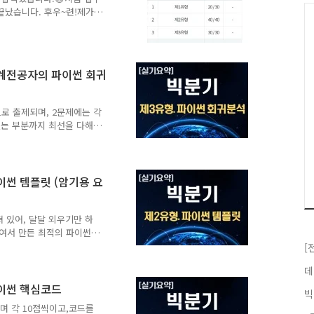
 끝났습니다. 후우~련!제가
기 고득점 비결까지 공유해보
했습니다. (합격기준 60점)
료를 열심히 정리하였으니 참
기 기본서 | 나홍석 - 교보
통계전공자의 파이썬 회귀
풀어보면서 공부하는 방법입
 출제한 문제 위주로 풀었는
다.자격증이란건 100..
로 출제되며, 2문제에는 각
있는 부분까지 최선을 다해
검정 능력을 평가하는 유형이
와 활용력을 요구하기에 비전
주 출제되는 유형이 있어서
수 있습니다! 아래는 유형별
이썬 템플릿 (암기용 요
에서 많이 출제되고 있습니
r 회귀계수 or 결정계수 값만
공부해 가시길 ..
 있어, 달달 외우기만 하
울여서 만든 최적의 파이썬
확보할 수 있는 실시 시험의
[
되니까 반복 연습해서 줄줄줄
데
 [분류] or [회귀] 문
 높음)- [분류] 문제는 예
파이썬 핵심코드
빅
류에만 해당하는 코드임-
며 각 10점씩이고,코드를
코드에서 ★는 회귀에만 해