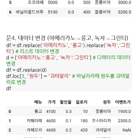
문4. 데이터 변경 (아메리카노→룽고, 녹차→그린티)
df = df.replace(
'아메리카노'
,
'룽고'
).replace(
'녹차'
,
'그린
티'
)
# 리스트 데이터 변경
d = {
'아메리카노'
:
'룽고'
,
'녹차'
:
'그린티'
}
# 디렉터리 데이터
변경
df = df.replace(d)
df.loc[
3
,
"원두"
] =
"과테말라"
# 바닐라라떼 원두를 과테말
라로 변경
df