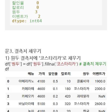
할인율
0
칼로리
0
원두
3
이벤트가
2
dtype:
int64
문3. 결측치 채우기
1) 원두 결측치에 '코스타리카'로 채우기
df[
'원두'
] = df[
'원두'
].fillna(
'코스타리카'
)
# 결측치 채우기
df