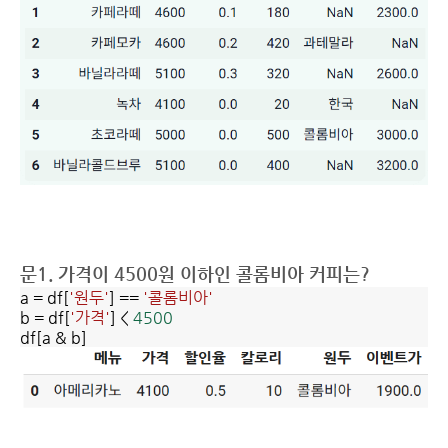
문1. 가격이 4500원 이하인 콜롬비아 커피는?
a = df[
'원두'
] ==
'콜롬비아'
b = df[
'가격'
] <
4500
df[a & b]