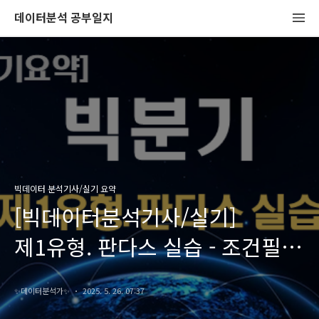
데이터분석 공부일지
빅데이터 분석기사/실기 요약
[빅데이터분석기사/실기]
제1유형. 판다스 실습 - 조건필터,
결측치 처리, 통계분석, 데이터
✨️데이터분석가✨️
2025. 5. 26. 07:37
개수확인