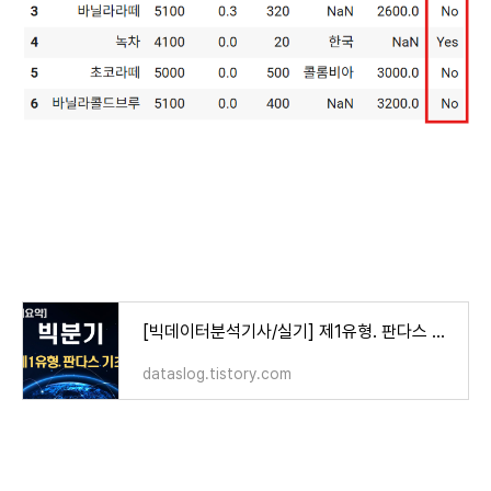
[빅데이터분석기사/실기] 제1유형. 판다스 기초 - 데이터 불러오기/추가/삭제/정렬, 인덱싱/슬라
dataslog.tistory.com