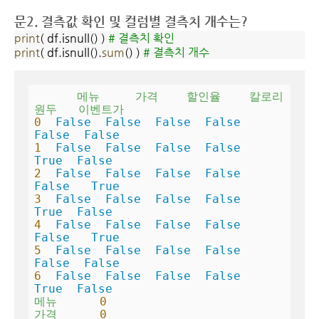
문2. 결측값 확인 및 컬럼별 결측치 개수는?
print
( df.isnull() )
# 결측치 확인
print
( df.isnull().
sum
() )
# 결측치 개수
메뉴
가격
할인율
칼로리
원두
이벤트가
0
False
False
False
False
False
False
1
False
False
False
False
True
False
2
False
False
False
False
False
True
3
False
False
False
False
True
False
4
False
False
False
False
False
True
5
False
False
False
False
False
False
6
False
False
False
False
True
False
메뉴
0
가격
0