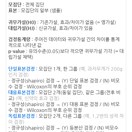
모집단
: 전체 집단
표본
: 모집단의 일부 (샘플)
귀무가설(H0)
: 기존가설, 효과/차이가 없음 (= 영가설)
대립가설(HJ)
: 신규가설, 효과/차이가 있음
검정통계량
: 주어진 데이터와 귀무가설 간의 차이를 통계
적으로 나타낸 값
p-value
: 유의수준(0.05)보다 작으면 귀무가설 기각 (= 대
립가설 채택)
단일표본검정
: 모집단 1개, 한 그룹
(예, 과자무게가 200g
인지 검정)
- 정규성(shapiro) 검정 → (Y) 단일 표본 검정 / (N) 비모
수 검정 - Wilcoxon의 부호 순위 검정
대응표본검정
: 모집단 2개(동일 집단), 같은 그룹(전후 비
교)
(예, 신약의 효과 검정)
- 정규성(shapiro) 검정 → (Y) 대응 표본 검정 / (N) 비모
수 검정 - Wilcoxon의 부호 순위 검정
독립표본검정
: 모집단 2개, 다른 그룹
(예, 1,2반의 성적 차
이 검정)
- 정규성(shapiro) 검정 → (Y) 등분산 검정 / (N) 비모수