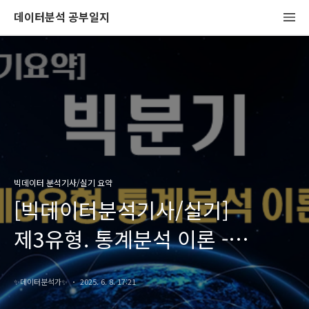
데이터분석 공부일지
빅데이터 분석기사/실기 요약
[빅데이터분석기사/실기]
제3유형. 통계분석 이론 -
가설검정, 범주형/수치형 데이터
✨️데이터분석가✨️
2025. 6. 8. 17:21
분석