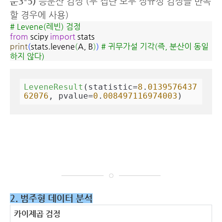
문3-5)
등분산 검정 (두 집단 모두 정규성 검정을 만족
할 경우에 사용)
# Levene(레빈) 검정
from
scipy
import
stats
print
(
stats.levene
(
A, B
)
)
# 귀무가설 기각(즉, 분산이 동일
하지 않다)
LeveneResult
(statistic=
8
.
0139576437
62076
, pvalue=
0
.
008497116974003
)
2. 범주형 데이터 분석
카이제곱 검정