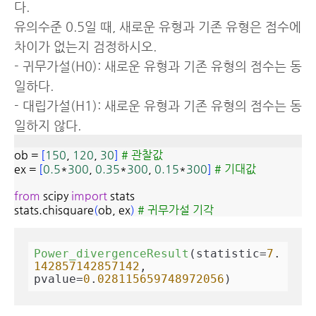
다.
유의수준 0.5일 때, 새로운 유형과 기존 유형은 점수에
차이가 없는지 검정하시오.
- 귀무가설(H0): 새로운 유형과 기존 유형의 점수는 동
일하다.
- 대립가설(H1): 새로운 유형과 기존 유형의 점수는 동
일하지 않다.
ob =
[
150
,
120
,
30
]
# 관찰값
ex =
[
0.5
*
300
,
0.35
*
300
,
0.15
*
300
]
# 기대값
from
scipy
import
stats
stats.chisquare
(
ob, ex
)
# 귀무가설 기각
Power_divergenceResult
(statistic=
7
.
142857142857142
, 
pvalue=
0
.
028115659748972056
)