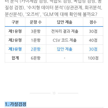
터 분석'(카이제곱 검정, 적합도 검정, 독립성 검정, 동
질성 검정), '수치형 데이터 분석'(상관관계, 회귀분석,
분산분석), '오즈비', 'GLM'에 대해 확인해 볼까요?
구분
문항 수
답안 제출
점수
제1유형
3문항
전처리 결과 제출
30점
제2유형
1문항
CSV 코드 제출
40점
제3유형
2문항
답안 제출
30점
합계
6문항
-
100점
1. 가설검정