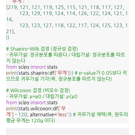
'무게'
:
[
219
,
121
,
121
,
119
,
125
,
115
,
121
,
118
,
117
,
127
,
123
,
129
,
119
,
124
,
114
,
126
,
122
,
124
,
121
,
1
16
,
123
,
123
,
127
,
118
,
122
,
117
,
124
,
125
,
123
,
1
21
]
,
}
)
# Shapiro-Wilk 검정 (정규성 검정)
- 귀무가설: 정규분포를 따른다 /
대립가설: 정규분포를 따르
지 않는다
from
scipy
import
stats
print
(
stats.shapiro
(
df
[
'무게'
]
)
)
# p-value가 0.05보다 작
으므로 귀무가설 기각(즉, 정규분포를 따르지 않는다)
# Wilcoxon 검정 (비모수 검정)
- 귀무가설: μ=μ0 / 대립가설: μ<μ0
from
scipy
import
stats
print
(
stats.wilcoxon
(
df
[
'무
게'
]
-
120
, alternative=
'less'
)
)
# 귀무가설 채택(즉, 원두의
평균 무게는 120g 이다)