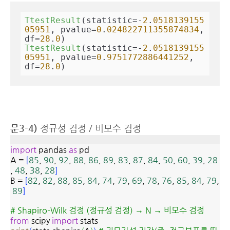
TtestResult
(statistic=-
2
.
0518139155
05951
, pvalue=
0
.
024822711355874834
, 
df=
28
.
0
TtestResult
(statistic=-
2
.
0518139155
05951
, pvalue=
0
.
9751772886441252
, 
df=
28
.
0
)
문3-4)
정규성 검정 / 비모수 검정
import
pandas
as
pd
A =
[
85
,
90
,
92
,
88
,
86
,
89
,
83
,
87
,
84
,
50
,
60
,
39
,
28
,
48
,
38
,
28
]
B =
[
82
,
82
,
88
,
85
,
84
,
74
,
79
,
69
,
78
,
76
,
85
,
84
,
79
,
89
]
# Shapiro-Wilk 검정 (정규성 검정) → N
→ 비모수 검정
from
scipy
import
stats