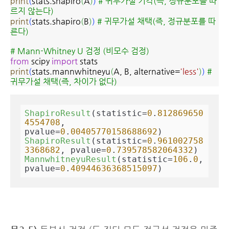
print
(
stats.shapiro
(
A
)
)
# 귀무가설 기각(즉, 정규분포를 따
르지 않는다)
print
(
stats.shapiro
(
B
)
)
# 귀무가설 채택(즉, 정규분포를 따
른다)
# Mann-Whitney U 검정 (비모수 검정)
from
scipy
import
stats
print
(
stats.mannwhitneyu
(
A, B, alternative=
'less'
)
)
#
귀무가설 채택(즉, 차이가 없다)
ShapiroResult
(statistic=
0
.
812869650
4554708
, 
pvalue=
0
.
00405770158688692
ShapiroResult
(statistic=
0
.
961002758
3368682
, pvalue=
0
.
739578582064332
MannwhitneyuResult
(statistic=
106
.
0
, 
pvalue=
0
.
40944636368515097
)