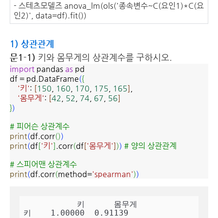
- 스테츠모델즈 anova_lm(ols('종속변수~C(요인1)*C(요
인2)', data=df).fit())
1) 상관관계
문1-1)
키와 몸무게의 상관계수를 구하시오.
import
pandas
as
pd
df = pd.DataFrame
(
{
'키'
:
[
150
,
160
,
170
,
175
,
165
]
,
'몸무게'
:
[
42
,
52
,
74
,
67
,
56
]
}
)
# 피어슨 상관계수
print
(
df.corr
(
)
)
print
(
df
[
'키'
]
.corr
(
df
[
'몸무게'
]
)
)
# 양의 상관관계
# 스피어맨 상관계수
print
(
df.corr
(
method=
'spearman'
)
)
           키      몸무게

키    1.00000  0.91139
