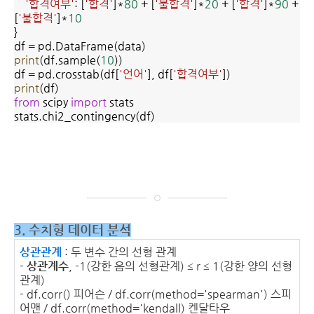
'합격여부'
: [
'합격'
]*
80
+ [
'불합격'
]*
20
+ [
'합격'
]*
90
+
[
'불합격'
]*
10
}
df = pd.DataFrame(data)
print
(df.sample(
10
))
df = pd.crosstab(df[
'언어'
], df[
'합격여부'
])
print
(df)
from
scipy
import
stats
stats.chi2_contingency(df)
3. 수치형 데이터 분석
상관관계
: 두 변수 간의 선형 관계
-
상관계수
, -1(강한 음의 선형관계) ≤ r ≤ 1(강한 양의 선형
관계)
- df.corr() 피어슨 / df.corr(method='spearman') 스피
어맨 / df.corr(method='kendall) 켄달타우