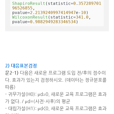
ShapiroResult
(statistic=
0
.
357289701
96526855
, 
pvalue=
2
.
2139240997414947
e-
10
WilcoxonResult
(statistic=
341
.
0
, 
pvalue=
0
.
9882949283346534
)
2) 대응표본검정
문2-1)
다음은 새로운 프로그램 도입 전/후의 점수이
다. 효과가 있는지 검정하시오. (데이터는 정규분포를
따름)
- 귀무가설(H0): μd≥0, 새로운 교육 프로그램은 효과
가 없다. / μd=(사전-사후)의 평균
- 대립가설(H1): μd<0, 새로운 교육 프로그램은 효과