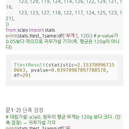
123
,
129
,
119
,
124
,
114
,
126
,
122
,
124
,
121
,
1
16
,
123
,
123
,
127
,
118
,
122
,
117
,
124
,
125
,
123
,
1
21
]
,
}
)
from
scipy
import
stats
print
(
stats.ttest_1samp
(
df
[
'무게'
]
,
120
)
)
# p-value가
0.05보다 작으므로 귀무가설 기각(즉, 평균은 120g이 아니
다)
TtestResult
(statistic=
2
.
15370996715
0663
, pvalue=
0
.
03970987897788578
, 
df=
29
)
문1-2)
단측 검정
# 대립가설: μ>μ0, 원두의 평균 무게는 120g 보다 크다. (단
측 검정) →
귀무가설 기각
print
(
stats.ttest_1samp
(
df
[
'무