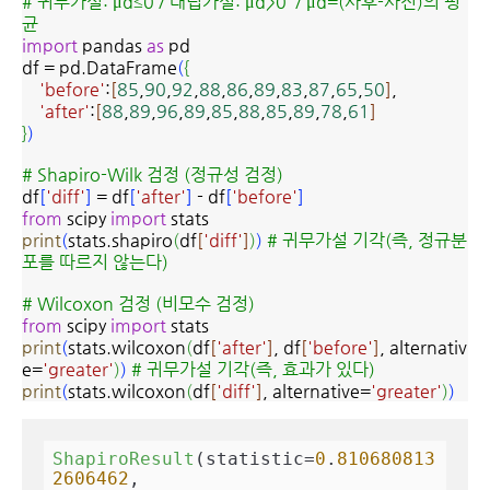
# 귀무가설: μd≤0 / 대립가설: μd>0 / μd=(사후-사전)의 평
균
import
pandas
as
pd
df = pd.DataFrame
(
{
'before'
:
[
85
,
90
,
92
,
88
,
86
,
89
,
83
,
87
,
65
,
50
]
,
'after'
:
[
88
,
89
,
96
,
89
,
85
,
88
,
85
,
89
,
78
,
61
]
}
)
# Shapiro-Wilk 검정 (정규성 검정)
df
[
'diff'
]
= df
[
'after'
]
- df
[
'before'
]
from
scipy
import
stats
print
(
stats.shapiro
(
df
[
'diff'
]
)
)
# 귀무가설 기각(즉, 정규분
포를 따르지 않는다)
# Wilcoxon 검정 (비모수 검정)
from
scipy
import
stats
print
(
stats.wilcoxon
(
df
[
'after'
]
, df
[
'before'
]
, alternativ
e=
'greater'
)
)
# 귀무가설 기각(즉, 효과가 있다)
print
(
stats.wilcoxon
(
df
[
'diff'
]
, alternative=
'greater'
)
)
ShapiroResult
(statistic=
0
.
810680813
2606462
, 