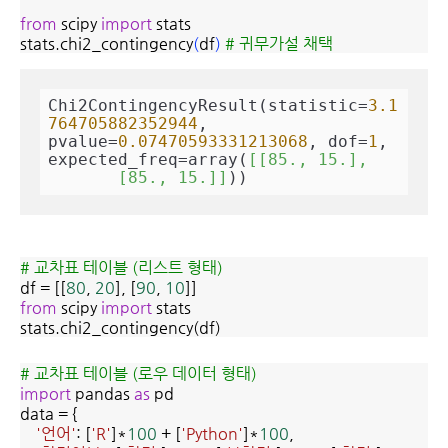
from
scipy
import
stats
stats.chi2_contingency
(
df
)
# 귀무가설 채택
Chi2ContingencyResult(statistic=
3.1
764705882352944
, 
pvalue=
0.07470593331213068
, dof=
1
, 
expected_freq=array(
[[85., 15.],

       [85., 15.]]
))
# 교차표 테이블 (리스트 형태)
df = [[
80
,
20
], [
90
,
10
]]
from
scipy
import
stats
stats.chi2_contingency(df)
# 교차표 테이블 (로우 데이터 형태)
import
pandas
as
pd
data = {
'언어'
: [
'R'
]*
100
+ [
'Python'
]*
100
,