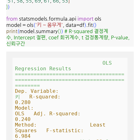
51
,
58
,
55
,
69
,
61
,
66
,
53
]
}
)
from
statsmodels.formula.api
import
ols
model = ols
(
'키 ~ 몸무게'
, data=df
)
.fit
(
)
print
(
model.summary
(
)
)
# R-squared 결정계
수, Intercept 절편, coef 회귀계수, t
검정통계량, P-value,
신뢰구간
OLS
Regression
Results
===================================
===================================
========
Dep. Variable:
키
R-squared:
0.280
Model:                            
OLS   Adj. R-squared:
0.240
Method:                 Least 
Squares   F-statistic:
6.984