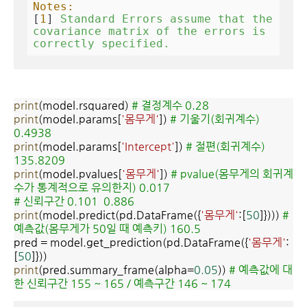
Notes:
[
1
] 
Standard
Errors
assume
that
the
covariance
matrix
of
the
errors
is
correctly
specified.
print
(model.rsquared)
# 결정계수 0.28
print
(model.params[
'몸무게'
])
# 기울기(회귀계수)
0.4938
print
(model.params[
'Intercept'
])
# 절편(회귀계수)
135.8209
print
(model.pvalues[
'몸무게'
])
# pvalue(몸무게의 회귀계
수가 통계적으로 유의한지) 0.017
# 신뢰구간 0.101 0.886
print
(model.predict(pd.DataFrame({
'몸무게'
:[
50
]})))
#
예측값(몸무게가 50일 때 예측키) 160.5
pred = model.get_prediction(pd.DataFrame({
'몸무게'
:
[
50
]}))
print
(pred.summary_frame(alpha=
0.05
))
# 예측값에 대
한 신뢰구간 155 ~ 165 / 예측구간 146 ~ 174