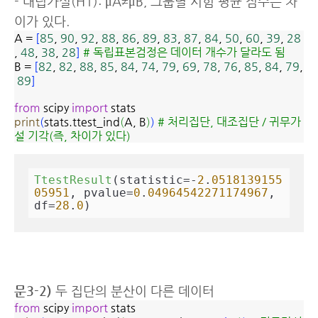
- 대립가설(H1): μA≠μB, 그룹별 시험 평균 점수는 차
이가 있다.
A =
[
85
,
90
,
92
,
88
,
86
,
89
,
83
,
87
,
84
,
50
,
60
,
39
,
28
,
48
,
38
,
28
]
# 독립표본검정은 데이터 개수가 달라도 됨
B =
[
82
,
82
,
88
,
85
,
84
,
74
,
79
,
69
,
78
,
76
,
85
,
84
,
79
,
89
]
from
scipy
import
stats
print
(
stats.ttest_ind
(
A, B
)
)
# 처리집단, 대조집단 / 귀무가
설 기각(즉, 차이가 있다)
TtestResult
(statistic=-
2
.
0518139155
05951
, pvalue=
0
.
04964542271174967
, 
df=
28
.
0
)
문3-2)
두 집단의 분산이 다른 데이터
from
scipy
import
stats