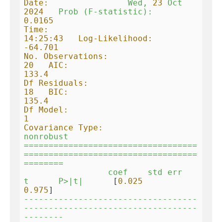
Date:
Wed,
23
Oct
2024   
Prob
(F-statistic):
0.0165
Time:                        
14:25:43   Log-Likelihood:
-64.701
No. Observations:                  
20   AIC:
133.4
Df Residuals:                      
18   BIC:
135.4
Df Model:
1
Covariance Type:
nonrobust
===================================
===================================
========
coef
std
err
t
P>|t|
      [
0.025
0.975
-----------------------------------
-----------------------------------
--------