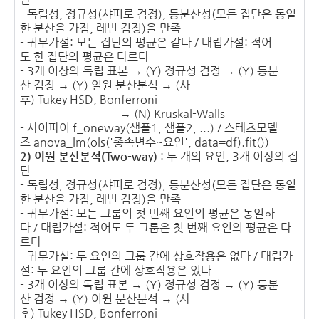
- 독립성, 정규성(샤피로 검정), 등분산성(모든 집단은 동일
한 분산을 가짐, 레빈 검정)을 만족
- 귀무가설: 모든 집단의 평균은 같다 / 대립가설: 적어
도 한 집단의 평균은 다르다
- 3개 이상의 독립 표본 → (Y) 정규성 검정 → (Y) 등분
산 검정 → (Y) 일원 분산분석 → (사
후) Tukey HSD, Bonferroni
→ (N) Kruskal-Walls
- 사이파이 f_oneway(샘플1, 샘플2, ...) / 스테츠모델
즈 anova_lm(ols('종속변수~요인', data=df).fit())
2) 이원 분산분석(Two-way)
: 두 개의 요인, 3개 이상의 집
단
- 독립성, 정규성(샤피로 검정), 등분산성(모든 집단은 동일
한 분산을 가짐, 레빈 검정)을 만족
- 귀무가설: 모든 그룹의 첫 번째 요인의 평균은 동일하
다 / 대립가설: 적어도 두 그룹은 첫 번째 요인의 평균은 다
르다
- 귀무가설: 두 요인의 그룹 간에 상호작용은 없다 / 대립가
설: 두 요인의 그룹 간에 상호작용은 있다
- 3개 이상의 독립 표본 → (Y) 정규성 검정 → (Y) 등분
산 검정 → (Y) 이원 분산분석 → (사
후) Tukey HSD, Bonferroni