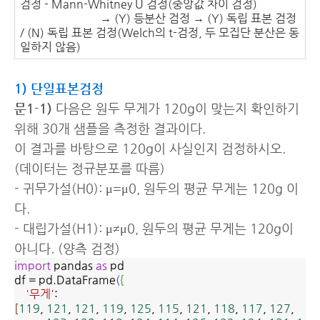
검정 - Mann-Whitney U 검정(중앙값 차이 검정)
→ (Y) 등분산 검정
→ (Y) 독립 표본 검정
/ (N) 독립 표본 검정(Welch의 t-검정, 두 모집단 분산은 동
일하지 않음)
1) 단일표본검정
문1-1)
다음은 원두 무게가 120g이 맞는지 확인하기
위해 30개 샘플을 측정한 결과이다.
이 결과를 바탕으로 120g이 사실인지 검정하시오.
(데이터는 정규분포를 따름)
- 귀무가설(H0): μ=μ0, 원두의 평균 무게는 120g 이
다.
- 대립가설(H1): μ≠μ0, 원두의 평균 무게는 120g이
아니다. (양측 검정)
import
pandas
as
pd
df = pd.DataFrame
(
{
'무게'
:
[
119
,
121
,
121
,
119
,
125
,
115
,
121
,
118
,
117
,
127
,