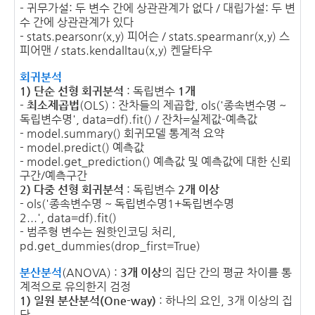
- 귀무가설: 두 변수 간에 상관관계가 없다 / 대립가설: 두 변
수 간에 상관관계가 있다
- stats.pearsonr(x,y) 피어슨 / stats.spearmanr(x,y) 스
피어맨 / stats.kendalltau(x,y) 켄달타우
회귀분석
1) 단순 선형 회귀분석
: 독립변수
1개
-
최소제곱법
(OLS) : 잔차들의 제곱합, ols('종속변수명 ~
독립변수명', data=df).fit() / 잔차=실제값-예측값
- model.summary() 회귀모델 통계적 요약
- model.predict() 예측값
- model.get_prediction() 예측값 및 예측값에 대한 신뢰
구간/예측구간
2) 다중 선형 회귀분석
: 독립변수
2개 이상
- ols('종속변수명 ~ 독립변수명1+독립변수명
2...', data=df).fit()
- 범주형 변수는 원핫인코딩 처리,
pd.get_dummies(drop_first=True)
분산분석
(ANOVA) :
3개 이상
의 집단 간의 평균 차이를 통
계적으로 유의한지 검정
1) 일원 분산분석(One-way)
: 하나의 요인, 3개 이상의 집
단