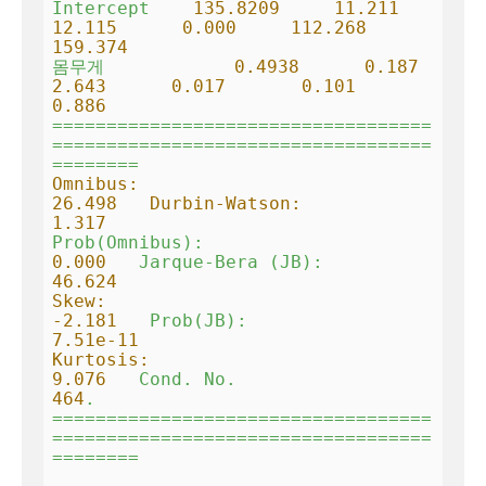
Intercept
135.8209
11.211
12.115
0.000
112.268
159.374
몸무게
0.4938
0.187
2.643
0.017
0.101
0.886
===================================
===================================
========
Omnibus:                       
26.498   Durbin-Watson:
1.317
Prob(Omnibus):
0.000
Jarque-Bera
(JB):
46.624
Skew:
-2.181
Prob(JB):
7.51e-11
Kurtosis:
9.076
Cond.
No.
464
.
===================================
===================================
========