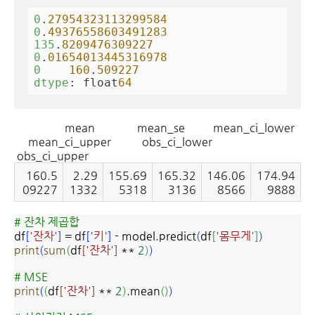
0
.
27954323113299584
0
.
49376558603491283
135
.
8209476309227
0
.
01654013445316978
0
160
.
509227
dtype
: float
64
mean mean_se mean_ci_lower
mean_ci_upper obs_ci_lower
obs_ci_upper
160.5
2.29
155.69
165.32
146.06
174.94
09227
1332
5318
3136
8566
9888
# 잔차 제곱합
df
[
'잔차'
]
= df
[
'키'
]
- model.predict
(
df
[
'몸무게'
]
)
print
(
sum
(
df
[
'잔차'
]
**
2
)
)
# MSE
print
(
(
df
[
'잔차'
]
**
2
)
.mean
(
)
)