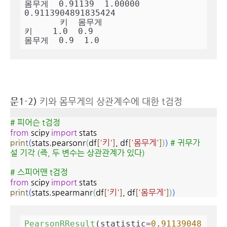
몸무게  0.91139  1.00000

0.9113904891835424

       키  몸무게

키    1.0  0.9

몸무게  0.9  1.0
문1-2)
키와 몸무게의 상관계수에 대한 t검정
# 피어슨 t검정
from
scipy
import
stats
print
(
stats.pearsonr
(
df
[
'키'
]
, df
[
'몸무게'
]
)
)
# 귀무가
설 기각 (즉, 두 변수는 상관관계가 있다)
# 스피어맨 t검정
from
scipy
import
stats
print
(
stats.spearmanr
(
df
[
'키'
]
, df
[
'몸무게'
]
)
)
PearsonRResult
(statistic=
0
.
91139048