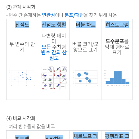
(3) 관계 시각화
- 변수 간 존재하는
연관성
이나
분포/패턴
을 찾기 위해 사용
산점도
산점도 행렬
버블 차트
히스토그램
다변량 데이
터
도수분포
를
두 변수의 관
버블 크기/모
모든
수치형
막대 형태로
계
양으로 표기
변수 간의 산
표기
점도
(4) 비교 시각화
- 여러 변수들의 값을
비교
채르노프 페
평행좌표 그
히트맵
스타차트