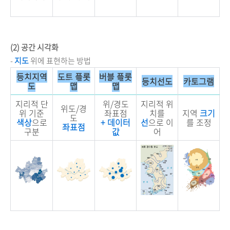
(2) 공간 시각화
-
지도
위에 표현하는 방법
등치지역
도트 플롯
버블 플롯
등치선도
카토그램
도
맵
맵
지리적 단
위/경도
지리적 위
위도/경
위 기준
좌표점
치를
지역
크기
도
색상
으로
+ 데이터
선
으로 이
를 조정
좌표점
구분
값
어