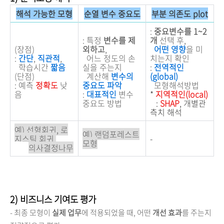
해석 가능한 모형
순열 변수 중요도
부분 의존도 plot
:
중요변수를 1~2
: 특정
변수를 제
개
선택 후,
(장점)
외하고
,
어떤 영향
을 미
:
간단
,
직관적
,
어느 정도의 손
치는지 확인
학습시간
짧음
실을 주는지
:
전역적인
(단점)
계산해
변수의
(global)
: 예측
정확도
낮
중요도 파악
모형해석방법
음
:
대표적인
변수
*
지역적인(local)
중요도 방법
:
SHAP
, 개별관
측치 해석
예) 선형회귀, 로
예) 랜덤포레스트
지스틱 회귀,
-
모형
의사결정나무
2) 비즈니스 기여도 평가
- 최종 모형이
실제 업무
에 적용되었을 때, 어떤
개선 효과
를 주는지