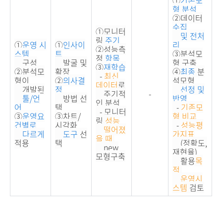
형 분석
②데이터
수집
①모니터
및 전처
링
주기
①
운영 시
①
인사이
리
②
성능측
스템
트
③분석모
정
항목
구성
발굴 및
형 구축
③
재학습
②분석모
확장
④
최종
분
-
최신
형이
②
의사결
석모형
데이터
로
개발된
정
선정 및
주기적
-
툴/언
방법 선
반영
인 분석
어
택
-
기존모
- 모니터
③
운영요
③차트/
형 비교
링
성능
건별로
시각화
-
성능평
떨어졌
다르게
도구
선
가지표
을 때
,
적용
택
(정확도,
new
재현율)
모형구축
활용
목
적
,
운영시
스템
검토