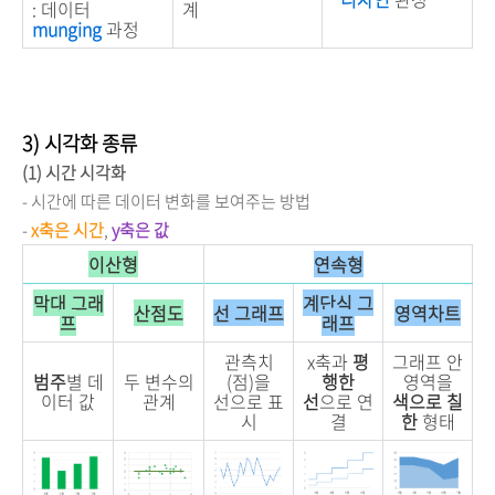
: 데이터
계
munging
과정
3) 시각화 종류
(1) 시간 시각화
- 시간에 따른 데이터 변화를 보여주는 방법
-
x축은 시간
,
y축은 값
이산형
연속형
막대 그래
계단식 그
산점도
선 그래프
영역차트
프
래프
관측치
x축과
평
그래프 안
범주
별 데
두 변수의
(점)을
행한
영역을
이터 값
관계
선으로 표
선
으로 연
색으로 칠
시
결
한
형태