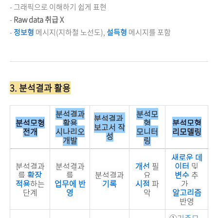
- 그래픽으로 이해하기 쉽게 표현
-
Raw data 취급 X
-
정보형
메시지(지하철 노선도),
설득형
메시지를 포함
3. 분석결과 활용
분석결과
분석모
분석결과
분석모형
활용
형
분석모형
보고서 작
전개
시나리오
모니터
리모델링
성
개발
링
새로운 데
분석결과
분석결과
개선
필
이터
및
를
확장
를
분석결과
요
변수
추
적용
하는
업무에 반
기록
시점
파
가,
단계
영
악
알고리즘
반영
①
기존모