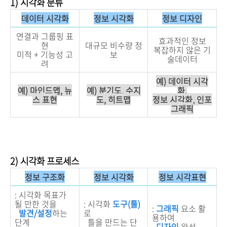
1) 시각화 분류
데이터 시각화
정보 시각화
정보 디자인
연결과 그룹핑 표
효과적인 정보
현
대규모 비수량 정
복잡하지 않은 기
미적 + 기능성 고
보
술데이터
려
예) 데이터 시각
예) 마인드맵, 뉴
예) 분기도, 수지
화,
스 표현
도, 히트맵
정보 시각화, 인포
그래픽
2) 시각화 프로세스
정보 구조화
정보 시각화
정보 시각표현
: 시각화 목표가
될 만한 것을
: 시각화
도구(툴)
:
그래픽
요소 활
발견/설정
하는
로
용하여
단계
틀을 만드는 단
디자인
완성