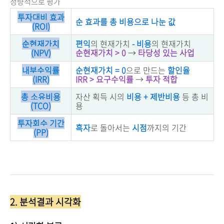
정량적으로 평가
투자대비 효과
순 효과를 총 비용으로 나눈 값
(ROI)
순현재가치
편익
의 현재가치
- 비용
의 현재가치
(NPV)
순현재가치 > 0
→
타당성 있는 사업
내부수익률
순현재가치 = 0
으로 만드는
할인율
(IRR)
IRR > 요구수익률
→
투자 적합
총 소유비용
자산 획득 시의
비용 + 제반비용
등 총 비
(TCO)
용
투자회수 기간
흑자
로 돌아서는
시점
까지의 기간
(PP)
2. 분석결과 시각화