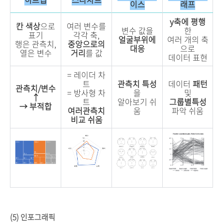
이스
래프
y축에 평행
칸 색상
으로
여러 변수를
변수 값을
한
표기
각각 축,
얼굴부위에
여러 개의 축
행은 관측치,
중앙으로의
대응
으로
열은 변수
거리
를 값
데이터 표현
= 레이더 차
트
관측치 특성
데이터
패턴
관측치/변수
= 방사형 차
을
및
↑
트
알아보기 쉬
그룹별특성
→ 부적합
여러관측치
움
파악 쉬움
비교 쉬움
(5) 인포그래픽