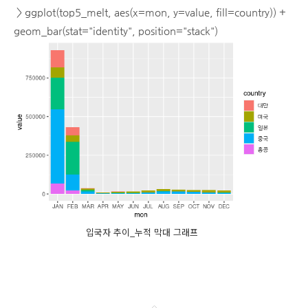
> ggplot(top5_melt, aes(x=mon, y=value, fill=country)) +
geom_bar(stat="identity", position="stack")
입국자 추이_누적 막대 그래프