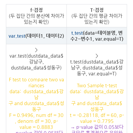
f-검정
T-검정
(두 집단 간의 분산에 차이가
(두 집단 간의 평균 차이가
있는지 확인)
있는지 확인)
t.test
(data=테이블명, 변
var.test
(데이터1, 데이터2)
수2~변수1, var.equal=T)
>
var.test(dustdata_data$
>
강남구,
t.test(dustdata_data$강
dustdata_data$성동구)
남구, dustdata_data$성
동구, var.equal=T)
F test to compare two va
riances
Two Sample t-test
data: dustdata_data$강
data: dustdata_data$강
남
남
구 and dustdata_data$성
구 and dustdata_data$
동구
성동구
F = 0.9496, num df = 30
t = -0.28118, df = 60, p-
, denom df = 30, p-
value = 0.7795
value = 0.8883
→ p-value 값이 0.05보다
→ p-value 값이 0.05보다
크므로 통계적으로 유의하