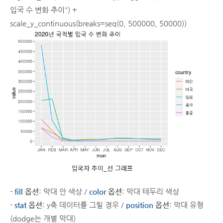
입국 수 변화 추이") +
scale_y_continuous(breaks=seq(0, 500000, 50000))
입국자 추이_선 그래프
-
fill
옵션
: 막대 안 색상 /
color
옵션
: 막대 테두리 색상
-
stat
옵션
: y축 데이터를 그릴 경우 /
position
옵션
: 막대 유형
(dodge는 개별 막대)