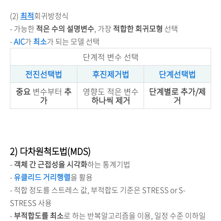
(2)
최적
회귀방정식
- 가능한
적은 수의 설명변수
, 가장
적합한 회귀모형
선택
-
AIC
가
최소
가 되는 모델 선택
단계적 변수 선택
전진선택법
후진제거법
단계선택법
중요
변수부터
추
영향도 적은 변수
단계별로 추가/제
가
하나씩 제거
거
2) 다차원척도법(MDS)
-
객체 간 근접성을 시각화
하는 통계기법
-
유클리드 거리행렬
을 활용
- 적합 정도를 스트레스 값, 부적합도 기준은 STRESS or S-
STRESS 사용
-
부적합도를 최소
로 하는 반복알고리즘을 이용, 일정 수준 이하일