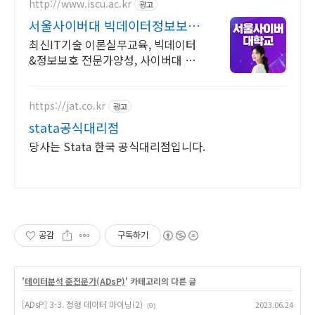
http://www.iscu.ac.kr
광고
서울사이버대 빅데이터정보보호
2026 가을학기 신편입생
최신IT기술 이론실무교육, 빅데이터
&정보보호 전문가양성, 사이버대 신
입생 수 1위 장학금 지급 1위, 학사 석
사 박사 온라인복수학위까지
https://jat.co.kr
광고
stata공식대리점
당사는 Stata 한국 공식대리점입니다.
공감
구독하기
'
데이터분석 준전문가(ADsP)
' 카테고리의 다른 글
[ADsP] 3-3. 정형 데이터 마이닝(2)
2023.06.24
(0)