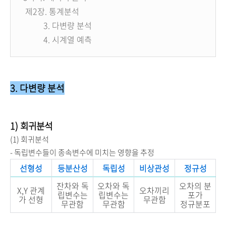
제
2장. 통계분석
3. 다변량 분석
4. 시계열 예측
3. 다변량 분석
1) 회귀분석
(1) 회귀분석
- 독립변수들이 종속변수에 미치는 영향을 추정
선형성
등분산성
독립성
비상관성
정규성
잔차와 독
오차와 독
오차의 분
X,Y 관계
오차끼리
립변수는
립변수는
포가
가 선형
무관함
무관함
무관함
정규분포