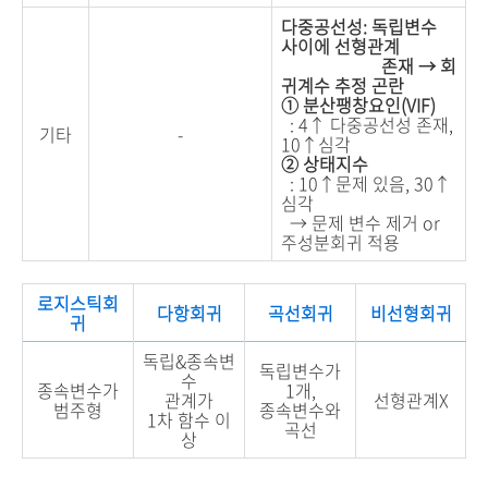
다중공선성: 독립변수
사이에 선형관계
존재 → 회
귀계수 추정 곤란
① 분산팽창요인(VIF)
: 4↑ 다중공선성 존재,
기타
-
10↑심각
② 상태지수
: 10↑문제 있음, 30↑
심각
→ 문제 변수 제거 or
주성분회귀 적용
로지스틱회
다항회귀
곡선회귀
비선형회귀
귀
독립&종속변
독립변수가
수
종속변수가
1개,
관계가
선형관계X
범주형
종속변수와
1차 함수 이
곡선
상