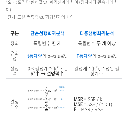
*오차: 모집단 실제값 vs. 회귀선과의 차이 (정확치와 관측치의 차
이)
잔차: 표본 관측값 vs. 회귀선과의 차이
구분
단순선형회귀분석
다중선형회귀분석
정의
독립변수
한 개
독립변수
두 개 이상
유의
t통계량
의 p-value값
F통계량
의 p-value값
성
설명
0 < 결정계수(R²) < 1
결정계수(R²), 수정된 결
력
R²↑ → 설명력↑
정계수
MSR
= SSR / k
결정
MSE
= SSE / (n-k-1)
계수
F
= MSR / MSE