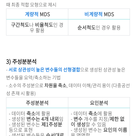
때 최종 적합 모형으로 제시
계량적
MDS
비계량적
MDS
구간척도
나
비율척도
인 경
순서척도
인 경우 활용
우 활용
3) 주성분분석
-
서로 상관성이 높은 변수들의 선형결합
으로 생성된 상관성 높은
변수들을 요약/축소하는 기법
- 소수의 주성분으로
차원을 축소
, 데이터 이해/관리 용이 (다중공선
성 존재 시 활용)
주성분분석
요인분석
- 데이터
축소
에 활용
- 데이터
축소
에 활용
- 생성된
변수는 4개 내외
임
-
변수
개수를 지정/
제한 없
- 생성된 변수는
제1주성분
이 생성
할 수 있음
등으로 표현
- 생성된 변수는
요인의 이름
- 생성된 변수들은
순서대로
을 명명함