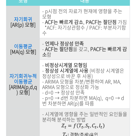
모형
내용
- p시점 전의 자료가 현재에 영향을 주는
모형
자기회귀
-
ACF는 빠르게 감소
,
PACF는 절단점
가짐
[AR(p) 모형]
*ACF: 자기상관함수 / PACF: 부분자기함
수
-
언제나 정상성 만족
이동평균
-
ACF는 절단점
을 갖고,
PACF는 빠르게 감
[MA(q) 모형]
소
함
-
비정상시계열 모형임
-
정상성 시계열에 사용
(비정상 시계열은
자기회귀누적
정상성으로 바꾼 후 사용)
이동평균
- ARIMA 모형을 차분/변환하여 AR, MA,
[ARIMA(p,d,q
ARMA 모형으로 정상화 가능
) 모형]
- d=0 → 정상성 만족
- p=0
→
d번 차분하면 MA(q), q=0
→
d
번 차분하면 AR(p)를 따름
- 시계열에 영향을 주는 일반적인 요인들을
분리해 분석하는 방법