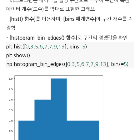
- 히스토그램은 데이터를 일정 구간으로 나누어 구간에 속한
데이터 개수(도수)를 막대로 표현한 그래프
-
[hist() 함수]
를 이용하며,
[bins 매개변수]
에 구간 개수를 지
정함
-
[histogram_bin_edges() 함수]
로 구간의 경곗값을 확인
plt.hist([
0
,
3
,
5
,
6
,
7
,
7
,
9
,
13
], bins=
5
)
plt.show()
np.histogram_bin_edges([
0
,
3
,
5
,
6
,
7
,
7
,
9
,
13
], bins=
5
)