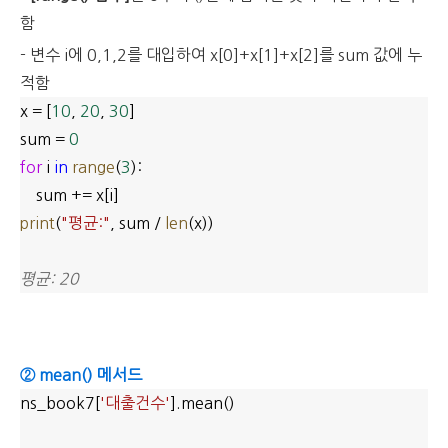
함
- 변수 i에 0,1,2를 대입하여 x[0]+x[1]+x[2]를 sum 값에 누
적함
x = [
10
,
20
,
30
]
sum =
0
for
i
in
range
(
3
):
sum += x[i]
print
(
"평균:"
, sum /
len
(x))
평균: 20
② mean() 메서드
ns_book7[
'대출건수'
].mean()