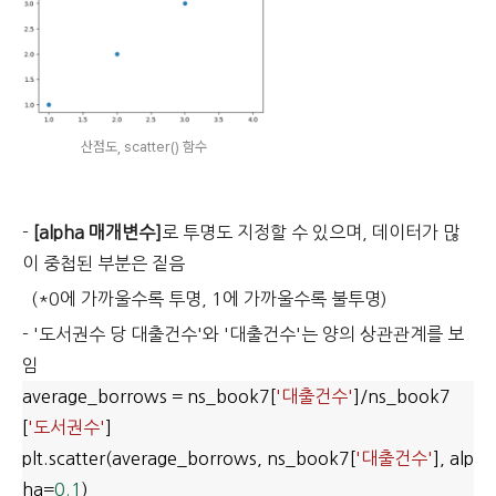
산점도, scatter() 함수
-
[alpha 매개변수]
로 투명도 지정할 수 있으며, 데이터가 많
이 중첩된 부분은 짙음
(*0에 가까울수록 투명, 1에 가까울수록 불투명)
- '도서권수 당 대출건수'와 '대출건수'는 양의 상관관계를 보
임
average_borrows = ns_book7[
'대출건수'
]/ns_book7
[
'도서권수'
]
plt.scatter(average_borrows, ns_book7[
'대출건수'
], alp
ha=
0.1
)