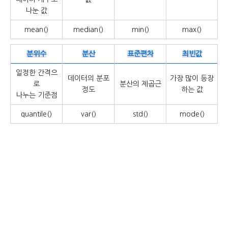
나눈 값
mean()
median()
min()
max()
분위수
분산
표준편차
최빈값
일정한 간격으
데이터의 분포
가장 많이 등장
로
분산의 제곱근
정도
하는 값
나누는 기준점
quantile()
var()
std()
mode()