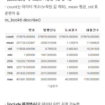
- count는 데이터 개수(누락된 값 제외), mean 평균, std 표
준편차 등
ns_book6.describe()
기술통계
-
[include 매개변수]
로 데이터 타입 지정 가능함