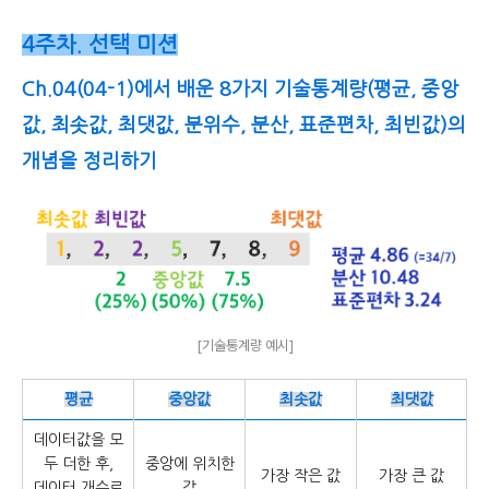
4주차. 선택 미션
Ch.04(
04-1)에서 배운 8가지 기술통계량(평균, 중앙
값, 최솟값, 최댓값, 분위수, 분산, 표준편차, 최빈값)의
개념을 정리
하기
[기술통계량 예시]
평균
중앙값
최솟값
최댓값
데이터값을 모
두 더한 후,
중앙에 위치한
가장 작은 값
가장 큰 값
데이터 개수로
값