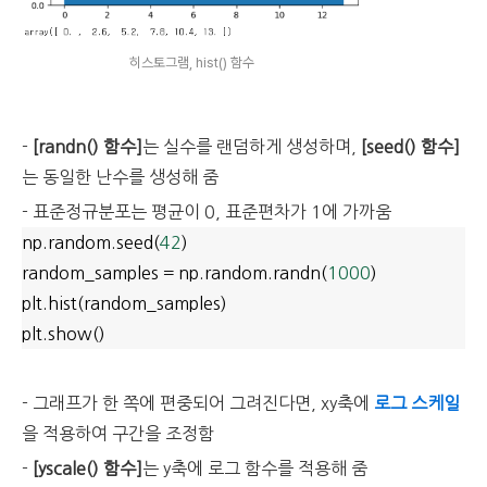
히스토그램, hist() 함수
-
[randn() 함수]
는 실수를 랜덤하게 생성하며,
[seed() 함수]
는 동일한 난수를 생성해 줌
- 표준정규분포는 평균이 0, 표준편차가 1에 가까움
np.random.seed(
42
)
random_samples = np.random.randn(
1000
)
plt.hist(random_samples)
plt.show()
- 그래프가 한 쪽에 편중되어 그려진다면, xy축에
로그 스케일
을 적용하여 구간을 조정함
-
[yscale() 함수]
는 y축에 로그 함수를 적용해 줌