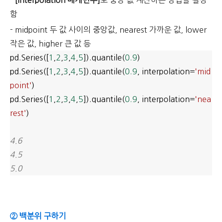
-
[interpolation 매개변수]
로 중앙 값 계산하는 방법을 결정
함
- midpoint 두 값 사이의 중앙값, nearest 가까운 값, lower
작은 값, higher 큰 값 등
pd.Series([
1
,
2
,
3
,
4
,
5
]).quantile(
0.9
)
pd.Series([
1
,
2
,
3
,
4
,
5
]).quantile(
0.9
, interpolation=
'mid
point'
)
pd.Series([
1
,
2
,
3
,
4
,
5
]).quantile(
0.9
, interpolation=
'nea
rest'
)
4.6
4.5
5.0
② 백분위 구하기