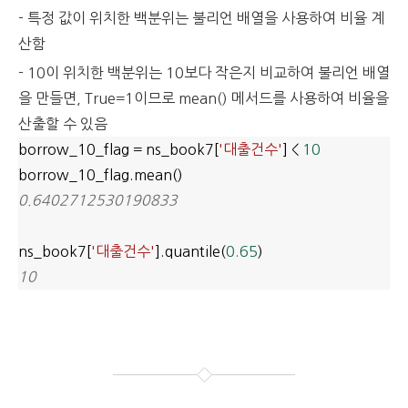
- 특정 값이 위치한 백분위는 불리언 배열을 사용하여 비율 계
산함
- 10이 위치한 백분위는 10보다 작은지 비교하여 불리언 배열
을 만들면, True=1이므로 mean() 메서드를 사용하여 비율을
산출할 수 있음
borrow_10_flag = ns_book7[
'대출건수'
] <
10
borrow_10_flag.mean()
0.6402712530190833
ns_book7[
'대출건수'
].quantile(
0.65
)
10