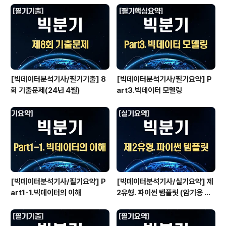
Index(['번호', '도서명', '저자', '출판사', '발행년도', 'ISB
N',..
[빅데이터분석기사/필기기출] 8
[빅데이터분석기사/필기요약] P
회 기출문제(24년 4월)
art3.빅데이터 모델링
[빅데이터분석기사/필기요약] P
[빅데이터분석기사/실기요약] 제
art1-1.빅데이터의 이해
2유형. 파이썬 템플릿 (암기용 요
약 자료★)