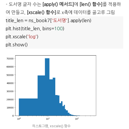
- 도서명 글자 수는
[apply() 메서드]
에
[len() 함수]
를 적용하
여 만들고,
[xscale() 함수]
로 x축에 데이터를 골고루 그림
title_len = ns_book7[
'도서명'
].apply(len)
plt.hist(title_len, bins=
100
)
plt.xscale(
'log'
)
plt.show()
히스토그램, xscale() 함수