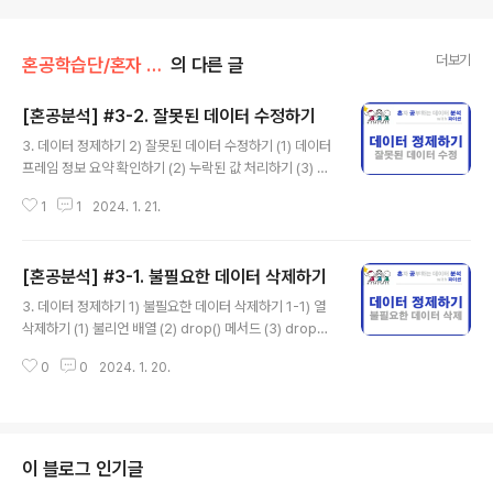
더보기
혼공학습단/혼자 공부하는 데이터 분석 with 파이썬
의 다른 글
[혼공분석] #3-2. 잘못된 데이터 수정하기
글 내용
3. 데이터 정제하기 2) 잘못된 데이터 수정하기 (1) 데이터
프레임 정보 요약 확인하기 (2) 누락된 값 처리하기 (3) 정
규 표현식 (4) 잘못된 값 바꾸기 (5) 누락된 정보 채우기 2)
1
1
2024. 1. 21.
잘못된 데이터 수정하기 (1) 데이터프레임 정보 요약 확인
하기 - 도서명은 누락된 값이 403개임 (=384591-384
188) ns_book4.info() RangeIndex: 384591 entrie
[혼공분석] #3-1. 불필요한 데이터 삭제하기
s, 0 to 384590 # 전체 행 개수 Data columns (total
글 내용
13 columns): # 열 개수 # Column Non-Null Count
3. 데이터 정제하기 1) 불필요한 데이터 삭제하기 1-1) 열
Dtype --- ------ -------------- ----- 0 번호 384
삭제하기 (1) 불리언 배열 (2) drop() 메서드 (3) dropna
591 non-null int64 # 누락된 값이 없는 행 개수 1 도서
() 메서드 1-2) 행 삭제하기 (1) 불리언 배열 (2) drop() 메
명 ..
0
0
2024. 1. 20.
서드 (3) 중복된 행 찾기, duplicated() 메서드 (4) 그룹별
로 모으기, groupby() 메서드 (5) 원본 데이터 업데이트
하기 (6) 일괄 처리 함수 만들기 1-1) 열 삭제하기 (1) 불리
언 배열 - 데이터프레임에 저장된 열 출력 - 열 속성은 [In
dex 클래스] 객체로 리스트처럼 숫자 인덱스로 참조할 수
이 블로그 인기글
있음 print(ns_df.columns) print(ns_df.columns[0])