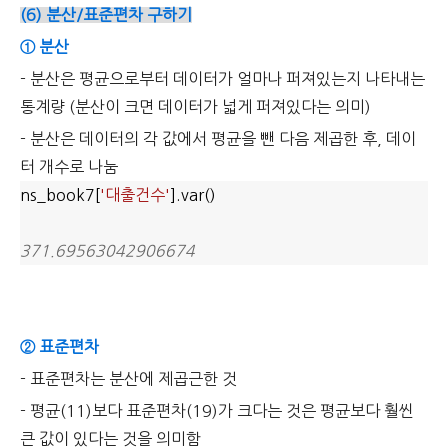
(6) 분산/표준편차 구하기
① 분산
- 분산은 평균으로부터 데이터가 얼마나 퍼져있는지 나타내는
통계량 (분산이 크면 데이터가 넓게 퍼져있다는 의미)
- 분산은 데이터의 각 값에서 평균을 뺀 다음 제곱한 후, 데이
터 개수로 나눔
ns_book7[
'대출건수'
].var()
371.69563042906674
② 표준편차
- 표준편차는 분산에 제곱근한 것
- 평균(11)보다 표준편차(19)가 크다는 것은 평균보다 훨씬
큰 값이 있다는 것을 의미함