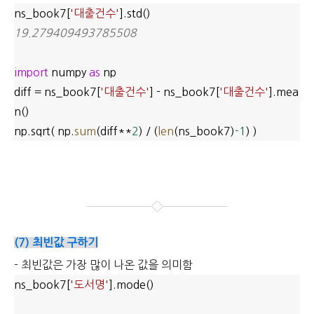
ns_book7[
'대출건수'
].std()
19.279409493785508
import
numpy
as
np
diff = ns_book7[
'대출건수'
] - ns_book7[
'대출건수'
].mea
n()
np.sqrt( np.
sum
(diff**
2
) / (
len
(ns_book7)
-1
) )
(7) 최빈값 구하기
- 최빈값은 가장 많이 나온 값을 의미함
ns_book7[
'도서명'
].mode()