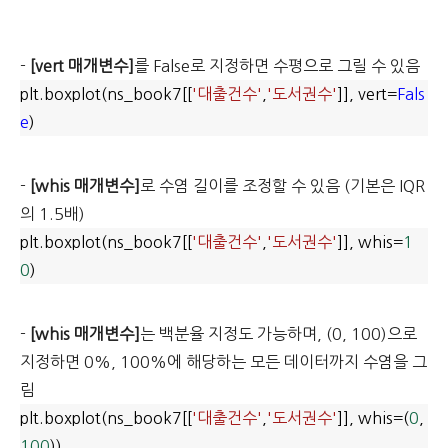
-
[vert 매개변수]
를 False로 지정하면 수평으로 그릴 수 있음
plt.boxplot(ns_book7[[
'대출건수'
,
'도서권수'
]], vert=
Fals
e
)
-
[whis 매개변수]
로 수염 길이를 조정할 수 있음 (기본은 IQR
의 1.5배)
plt.boxplot(ns_book7[[
'대출건수'
,
'도서권수'
]], whis=
1
0
)
-
[whis 매개변수]
는 백분율 지정도 가능하며, (0, 100)으로
지정하면 0%, 100%에 해당하는 모든 데이터까지 수염을 그
림
plt.boxplot(ns_book7[[
'대출건수'
,
'도서권수'
]], whis=(
0
,
100
))