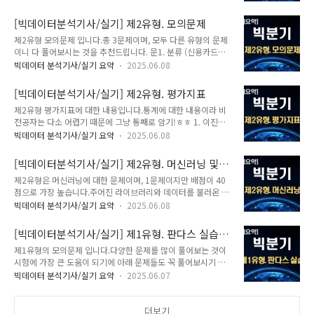
학습하여 1문제를 확보하는 전략으로 가는 것이 효과적일 것 같
출석률이 높은 것 같습니다. (시험료가 비싸서 그런 듯)전자기기
습니다. 시험에 자주 출제되는 유형인 '가설검정', '범주형 데이
를 9시 25분부터 끄라고 하고, 진짜 OFF가 되었는지 감독관이
[빅데이터분석기사/실기] 제2유형. 모의문제
터 분석'(카이제곱 검정, 적합도 검정, 독립성 검정, 동질성 검
다 만져서 확인합니다. W..
제2유형 모의문제 입니다.총 3문제이며, 모두 다른 유형의 문제
정), '수치형 데이터 분석'(상관관계, 회귀분석, 분산분석), '오즈
이니 다 풀어보시는 것을 추천드립니다. 문1. 분류 (신용카드를
비', 'GLM'에 대해 확인해 볼까요?구분문항 수답안 제출점수제1
떠나는 고객을 찾아라)1) 데이터 불러오기import pandas as
유형3문항전처리 결과 제출30점제2유형1문항CSV 코드 제출
빅데이터 분석기사/실기 요약
2025.06.08
pdtrain = pd.read_csv(" ~ ")test = pd.read_csv(" ~ ") 2)
40점제3유형2문항답안 제출30점합계6문항-100점 1. 가설검
데이터 확인하기print(train.shape,
정모집단 : 전체 집단표본 : 모집단의 일부 (샘플)귀무가설(H0) :
[빅데이터분석기사/실기] 제2유형. 평가지표
test.shape)print(train.head())print(test.head())print(train.i
기존가..
제2유형 평가지표에 대한 내용입니다.통계에 대한 내용이라 비
nfo())print(train['Attrition_Flag'].value_counts()) # target
전공자는 다소 어렵기 때문에 그냥 통째로 암기!ㅎㅎ 1. 이진분
값의 분포print(train.isnull().sum())print(test.isnull().sum())
류 평가지표(0과 1로 이루어진 데이터) import pandas as
3) 데이터 전처리cols = ..
빅데이터 분석기사/실기 요약
2025.06.08
pdfrom sklearn.ensemble import
RandomForestClassifier # train 데이터train =
[빅데이터분석기사/실기] 제2유형. 머신러닝 및
pd.DataFrame({ 'f1': [2, 3, 5, 7, 11, 13, 17, 19, 23, 29],
평가지표
제2유형은 머신러닝에 대한 문제이며, 1문제이지만 배점이 40
'f2': [30, 28, 26, 24, 22, 20, 18, 16, 14, 12], 'target': ['A',
점으로 가장 높습니다.주어진 라이브러리와 데이터를 불러온 뒤,
'A', 'A', 'B', 'B', 'A', 'A', 'A', 'A', 'B']}) # test 데이터test =
데이터 전처리를 거쳐 모델을 학습시키고 평가한 결과를 CSV 코
pd.DataFrame({ ..
빅데이터 분석기사/실기 요약
2025.06.08
드 형식으로 제출하는 유형입니다.문제의 난이도가 다소 높은 유
형이지만, 전반적인 풀이 방식이 어느 정도 정형화되어 있어,풀
[빅데이터분석기사/실기] 제1유형. 판다스 실습 -
이 방식을 암기하여 충분히 맞출 수 있습니다.자, 그럼 문제를 풀
모의문제
제1유형의 모의문제 입니다.다양한 문제를 많이 풀어보는 것이
이 단계별로 확인해 볼까요?구분문항 수답안 제출점수제1유형3
시험에 가장 큰 도움이 되기에 아래 문제들도 꼭 풀어보시기 바
문항전처리 결과 제출30점제2유형1문항CSV 코드 제출40점제
랍니다. [문제 1번]① f1 컬럼의 결측치는 중앙 값으로 대체②
3유형2문항답안 제출30점합계6문항-100점 [0단계] 머신러닝
빅데이터 분석기사/실기 요약
2025.06.07
나머지 결측치가 있는 데이터(행)을 모두 제거③ 앞에서부터
- 지도학습(분류, 회귀) / 비지도학습(군집, 차원축소) / 강화학습
70% 데이터 중 views 컬럼의 3사분위 수에서 1사분위 수를 뺀
① 문제 정의 및 데이터 불러오기: 분류/회귀, 예측 컬럼/결과,
값을 구하시오.(단, 데이터 70% 지점은 정수형(int) 변
더보기
평가방식, 최..