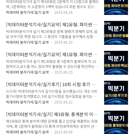
자의 파이썬 회귀분석
빅데이터분석기사 실기 제3유형은 2문제가 각 15점으로 출제되
심히 정리하였으니 참고해주세요~*링크: 2025 이기적 빅데이
며, 2문제에는 각 소문항이 3개씩 있습니다.부분 점수도 있으니
터분석기사 필기 기본서 | 나홍석 - 교보문고 개인적으로 추천하
알고 있는 부분까지 최선을 다해 풀어야 합니다. 제3유형은 통계
는 방법은 기출문제를 많이 풀어보면서 공부하는 방법입니다!⭐
빅데이터 분석기사/실기 요약
2025.06.26
기반 분석 및 가설 검정 능력을 평가하는 유형이라,코딩뿐만 아
저는 이론 공부에 집중하고, 문제는 교재에서 출제한 문제 위주
니라, 통계적 검정 방법에 대한 이해와 활용력을 요구하기에 비
로 풀었는데...실제 문제는 기출문제와 비슷한 유형으로 출제됩
[빅데이터분석기사/실기요약] 제2유형. 파이썬 템
전공자는 다소 까다로운 유형으로 보입니다. 그래도 자주 출제되
니다.자격증이란건 100..
플릿 (암기용 요약 자료★)
빅데이터분석기사 실기 제2유형은 문제 형태가 정해져 있어, 달
는 유형이 있어서 [회귀분석] 한 놈만 팬다!로 공부하면 15점은
달 외우기만 하면 됩니다. 그 동안의 기출들을 분석해서 심혈을
맞출 수 있습니다! 아래는 유형별 분석 코드 예시이며, 주로 [3.
기울여서 만든 최적의 파이썬 템플릿을 공유합니다.아래 코드만
수치형 데이터 분석]에서 많이 출제되고 있습니
빅데이터 분석기사/실기 요약
2025.06.25
암기하면 40점을 확보할 수 있는 실시 시험의 가장 Key 입니다.
다.model.summary()로 나온 결과에서 유의확률 or 회귀계수
이해도 필요 없고 외우기만 하면 되니까 반복 연습해서 줄줄줄
or 결정계수 값만 작성하면 되기에 어렵지 않으니,꼭! 실습문제
[빅데이터분석기사/실기요약] 제1유형. 파이썬 핵
작성할 수 있도록 암기하시길 바랍니다~ 먼저, 문제를 보고 [분
풀어서 공부해 가시길 ..
심코드
빅데이터분석기사 실기 제1유형은 총 3문제가 출제되며 각 10
류] or [회귀] 문제인지 확인하는 과정이 필요합니다. (회귀 출제
점씩이고,코드를 어느 정도까지 활용할 수 있는지를 확인하는 유
빈도가 높음)- [분류] 문제는 예측대상이 범주형인 경우이며, 아
형 같습니다. 그래서 예상하지 못한 다양한 문제가 나오고 있고,
래 코드에서 ☆는 분류에만 해당하는 코드임- [회귀] 문제는 예
빅데이터 분석기사/실기 요약
2025.06.25
점점 더 어려워지는 추세입니다.그래도 아직 1~2문제 정도는 노
측대상이 수치형인 경우이며, 아래 코드에서 ★는 회귀에만 해
가다로 풀 수 있어 안되면 몸으로 때우자~!ㅎㅎ(소수점 셋째짜리
당하는 코드임 # 0. 데이터 불러오기train = pd.read_csv('tr..
[빅데이터분석기사/실기후기] 10회 시험 후기 및
까지 제출이라 못 풀면 오답입니다ㅠ) pandas, numpy를 활용
문제 복기
드디어! 빅데이터분석기사 실기시험을 응시했습니다. 저는 9회
한 '데이터 전처리', '그룹별 통계', '조건 필터링 및 정렬', '날짜
필기시험에 합격했었고, 9회 실기시험은 접수일정을 놓치는 바
처리' 등에 대한 문제가 자주 출제됩니다. 공부할 시간이 부족하
람에 신청하지 못했고,10회 실기시험은 10시에 땡 하고 바로 신
다면, 자주 출제되는 코드 위주로 공부해서 1~2문제만 맞추는
빅데이터 분석기사/실기 요약
2025.06.22
청했지만 결제하지 않아서 취소당했다는...(접수 후 2시간 내 결
전략으로 가도 좋을 것 같습니다! # 데이터 확인하기print(
제해야 한다고 합니다!!)당일 밤에 접속해보니 집 근처는 이미
df.head() ) # 앞 5줄 추출print( df.shape..
[빅데이터분석기사/실기] 제3유형. 통계분석 이론
다 마감되어서 1시간 넘게 걸리는 양재로 신청했습니다아하하
- 가설검정, 범주형/수치형 데이터 분석
제3유형은 통계 분석에 대한 문제를 풀고 답안을 제출하는 유형
그래도 신청한 게 어디야 멍청한 내 자신 몸이 고생하자 9시 반
이며, 총 2문제가 출제됩니다.통계 비전공자에게는 굉장히 난이
까지 입실이라 시간 맞춰서 갔는데, 그 이후에도 입장은 가능한
도가 높은 유형이라, 자주 출제되는 분석 기법들을 중점적으로
것 같았습니다.저희 반은 3명 결석했는데, 자격증 시험치곤 꽤나
빅데이터 분석기사/실기 요약
2025.06.08