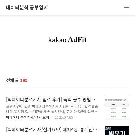
데이터분석 공부일지
전체 글
105
[빅데이터분석기사 합격 후기] 독학 공부 방법 &
시험 꿀팁 공유
오랜 시간이 걸린 빅데이터분석기사 시험에 드!디!어! 합격했습
니다.😊시험 접수 기간을 계속 놓치면서, 무려 2~3년에 걸친 대
장정이 끝났습니다. 후우~련!제가 직접 공부하면서 느낀 팁들과
빅데이터 분석기사/실기 요약
2025.07.05
시험 후기, 그리고 실기 고득점 비결까지 공유해보려고 합니다.
■ 1차 필기시험 후기필기는 턱걸이 합격했습니다. (합격기준
[빅데이터분석기사/실기요약] 제3유형. 통계전공
60점)저는 이기적 교재로 공부했고, 제 블로그에 요약 자료를 열