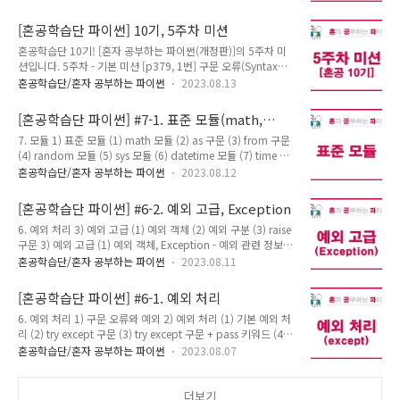
이터 5) 디버깅 6) 데코레이터 2) 외부 모듈 - 외부 모듈: 파이썬
student["korean"..
이 기본으로 제공하지 않는 모듈 (사용자가 만든 모듈) (1) 모듈
[혼공학습단 파이썬] 10기, 5주차 미션
설치하기 - 명령 프롬포트에서 설치! (window+R → cmd 입력
혼공학습단 10기! [혼자 공부하는 파이썬(개정판)]의 5주차 미
or 터미널에서 입력) - pip install 외부 모듈명: > pip install
션입니다. 5주차 - 기본 미션 [p379, 1번] 구문 오류(Syntax
Beautifulsoup4 Collecting soupsieve>1.2 (from
Error)와 예외(Exception)의 차이 설명하기 구문 오류 예외 (런
Beautifulsoup4) Downloading soupsieve-2.4.1-py3-
혼공학습단/혼자 공부하는 파이썬
2023.08.13
타임 에러) - 프로그램 실행 전에 발생 - 코드의 문법적인 오류로
none-any.wh..
인해 프로그램이 실행되지 않는 오류 - 코드 수정으로 해결 - 프
[혼공학습단 파이썬] #7-1. 표준 모듈(math,
로그램 실행 후에 발생 - 프로그램 실행 중 발생하는 오류 - try
random, sys, datetime, urllib, os)
7. 모듈 1) 표준 모듈 (1) math 모듈 (2) as 구문 (3) from 구문
except 구문 등 예외 처리로 해결 5주차 - 선택 미션 [p381, 3
(4) random 모듈 (5) sys 모듈 (6) datetime 모듈 (7) time 모
번] 다음 중 구문 오류 발생이 예상되면 '구문 오류'에, 예외 발생
듈 (8) urllib 모듈 (9) os 모듈 1) 표준 모듈 - 모듈: 여러 변수와
이 예상되면 '예외'에 체크 표시를 한 후, 예상되는 에러명도 적
혼공학습단/혼자 공부하는 파이썬
2023.08.12
함수를 가지고 있는 집합체 - 표준 모듈: 파이썬이 기본으로 제공
어 보세요. 1) output = 10 + "개" → '예외', TypeError 오류 ..
하는 모듈 - import 모듈명 * 'python documentation' -
[혼공학습단 파이썬] #6-2. 예외 고급, Exception
'Library reference'에서 세부 모듈 확인 가능 (1) math 모듈 -
6. 예외 처리 3) 예외 고급 (1) 예외 객체 (2) 예외 구분 (3) raise
수학 관련 기능을 제공하는 모듈 sin(x) cos(x) tan(x) log(x[,
구문 3) 예외 고급 (1) 예외 객체, Exception - 예외 관련 정보를
base]) ceil(x) floor(x) 사인값 코사인값 탄젠트값 로그값 올림
담고 있는 객체 - try: 예외가 발생할 가능성이 있는 코드 except
내림 import math print(math.si..
혼공학습단/혼자 공부하는 파이썬
2023.08.11
예외의 종류 as 예외 객체를 활용할 변수 이름: 예외가 발생했을
때, 실행할 코드 try: number = int(input("정수입력: "))
[혼공학습단 파이썬] #6-1. 예외 처리
print("원의 반지름: ", number) print("원의 넓이: ", 3.14 *
6. 예외 처리 1) 구문 오류와 예외 2) 예외 처리 (1) 기본 예외 처
number * number) except Exception as exception:
리 (2) try except 구문 (3) try except 구문 + pass 키워드 (4)
print(type(exception)) print(exception) 더보기 # 실행결과
finally 구문 1) 구문 오류와 예외 구문 오류 (Syntax Error) 예
정수입력: 3.5 invalid literal for in..
혼공학습단/혼자 공부하는 파이썬
2023.08.07
외 (런타임 에러) - 프로그램 실행 전에 발생 - 코드의 문법적인
오류로 인해 프로그램이 실행되지 않는 오류 - 코드 수정으로 해
결 - 프로그램 실행 중에 발생하는 오류 - try except 구문 등 예
더보기