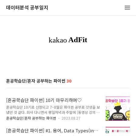
데이터분석 공부일지
혼공학습단/혼자 공부하는 파이썬
30
[혼공학습단 파이썬] 10기 마무리하며♡
혼공학습단 10기로 선정되고 7~8월은 파이썬 공부로 갓생을 보
냈던 것 같다. 회사 다니면서 평일저녁과 주말에 [동영상 강의 수
강 + 책 정독 및 실습 + 블로그 정리 + 미션 수행]까지 열심히 공
혼공학습단/혼자 공부하는 파이썬
2023.08.27
부했더니 최우수 혼공족에 선정되는 유종의 미를 거뒀다! (소리
질러!! 예~~~) 혼공단의 마무리로 활동하면서 느꼈던 점과 향후
[혼공학습단 파이썬] #1. 용어, Data Types(int,
계획 등에 대해 남겨보려 합니다. ■ 활동하면서 느낀 점 이번