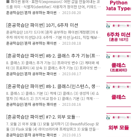
dict, boolean, str, list, tuple)
■ 파이썬 용어 - 표현식(expression): 어떤 값을 만들어내는 코
10기에는 총 500명의 혼공족이 선발되었는데, 그 중 319명이 1
드를 의미 - 식별자(identifier): 사용자가 정의한 단어, 키워드 단
주차 미션을 제출하고, 최종 완주는 176명(35%)이라고 합니다.
어X, 숫자 시작X, 공백X - 키워드(keyword): 창시자가 정의한
역시 매주 꾸준히 하는 건 쉽지 않은 것 같아 보입니다. 한빛미디
혼공학습단/혼자 공부하는 파이썬
2023.08.20
단어 - 문장(statement): 실행할 수 있는 코드를 의미 - 주석
어 직원분들 열일하신다는 생각이 많이 들었습니다. 미션글에 개
(comment): 프로그램에 영향을 주지 않는 코드, #으로 시작, 초
별 맞춤형 댓글 달아주시고, 어떻게든 공부시키려고 격려메시지
[혼공학습단 파이썬] 10기, 6주차 미션
록색 글씨 예) # 문자열을 출력합니다. - print( ) : 메시지를 출력
와 선..
혼공학습단 10기! 드디어 [혼자 공부하는 파이썬(개정판)]의 6
하는 함수 ■ 파이썬 Data Types 1. 숫자형 (Numeric) (1) 정수
주차 마지막 미션입니다. 6주차 - 기본 미션 [p431, 직접 해보는
(Integer, Int) - 소수점이 없는 숫자 (1, 10, 40297) > a = 10
손코딩: BeautifulSoup 스크레핑 실행하기] 예제 실행 후 결과
(2) 실수 (Floating Piont, Float) - 소수점이 있는 숫자 (3.5,
혼공학습단/혼자 공부하는 파이썬
2023.08.18
화면 캡처하기 - 기상청 홈페이지의 날씨 정보 스크레핑 from
1..
flask import Flask from urllib import request from bs4
[혼공학습단 파이썬] #8-2. 클래스 추가 기능(프라
import BeautifulSoup app = Flask(__name__)
이빗 변수, 게터와 세터, 프로퍼티, 상속)
8. 클래스 3) 클래스 추가 기능 (1) 프라이빗 변수 (2) 게터와 세
@app.route("/") def hello(): target =
터 (3) 프로퍼티 (4) 상속 3) 클래스 추가 기능 (1) 프라이빗 변수
request.urlopen("http://www.kma.go.kr/weather/foreca
- 클래스 내부 변수를 외부에서 사용할 수 없는 변수 - __변수 이
st/mid-term-rss3.jsp?stnId=108") soup =
혼공학습단/혼자 공부하는 파이썬
2023.08.17
름 class Rect: def __init__(self, width, height): if width
BeautifulSoup(tar..
[혼공학습단 파이썬] #8-1. 클래스(인스턴스, 생성
자, 메소드)
8. 클래스 1) 클래스 기본 (1) 객체 (2) 클래스 (3) 생성자 (4) 소
멸자 (5) 메소드 2) 크기 비교 함수 1) 클래스 기본 (1) 객체 - 객
체(object): 속성을 가질 수 있는 모든 것 - 객체 지향 프로그래
혼공학습단/혼자 공부하는 파이썬
2023.08.16
밍: 객체 관련 코드를 효율적으로 작성하는 프로그래밍 (예,
class) - 'students'가 객체이고, 딕셔너리를 아래와 같은 함수
[혼공학습단 파이썬] #7-2. 외부 모듈
형태로 생성하면 오타 등의 실수를 줄일 수 있음 def
(BeautifulSoup, Flask), 모듈 만들기, 디버깅
7. 모듈 2) 외부 모듈 (1) 모듈 설치하기 (2) BeautifulSoup 모
input_student(name, korean, math, english): return{
듈 (3) Flask 모듈 (4) 라이브러리와 프레임워크 3) 모듈 만들기
"name": name, "korean": korean, "math": math,
4) 텍스트/바이너리 데이터 (1) 텍스트 데이터 (2) 바이너리 데
"english": english } def total(student): return
혼공학습단/혼자 공부하는 파이썬
2023.08.15