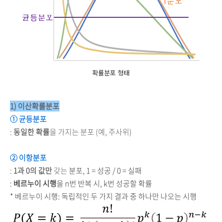
확률분포 형태
1) 이산확률분포
① 균등분포
:
동일한 확률
을 가지는 분포 (예, 주사위)
② 이항분포
:
1과 0의 값만
갖는
분포, 1 = 성공 / 0 = 실패
:
베르누이 시행
을
n번 반복 시,
k번 성공할 확률
* 베르누이 시행: 독립적인 두 가지 결과 중 하나만 나오는 시행