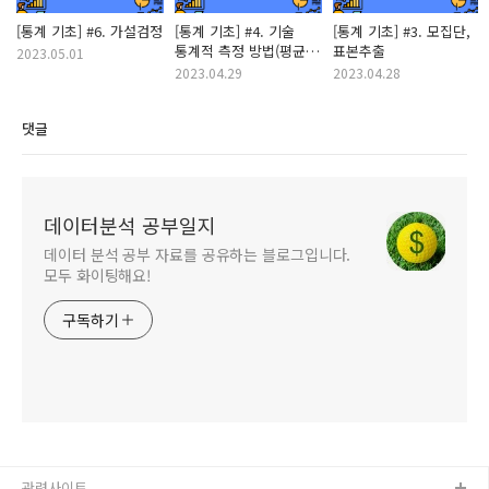
[통계 기초] #6. 가설검정
[통계 기초] #4. 기술
[통계 기초] #3. 모집단,
통계적 측정 방법(평균,
표본추출
2023.05.01
분산, 표준편차,
2023.04.29
2023.04.28
사분위수, 변동계수,
왜도, 첨도)
댓글
데이터분석 공부일지
데이터 분석 공부 자료를 공유하는 블로그입니다.
모두 화이팅해요!
구독하기
관련사이트