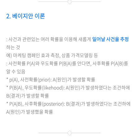
2. 베이지안 이론
: 사건과 관련있는 여러 확률을 이용해 새롭게
일어날 사건을 추정
하는 것
예) 마케팅 캠페인 효과 측정, 상품 가격모델링 등
: 사전확률 P(A)와 우도확률 P(
B
|A)를 안다면, 사후확률 P(A
|B)를
알 수 있음
*
p(A),
사전확률(prior): A(원인)가 발생할 확률
*
P(
B
|A),
우도확률(likehood)
: A(원인)가 발생하였다는 조건하에
B(결과)가 발생할 확률
*
P(
A
|B),
사후확률(posterior)
: B(결과)
가 발생하였다는 조건하에
A(원인)
가 발생했을 확률