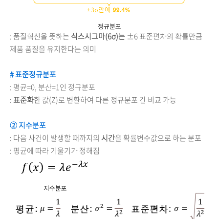
정규분포
: 품질혁신을 뜻하는
식스시그마(6σ)는
±6 표준편차의 확률만큼
제품 품질을 유지한다는 의미
# 표준정규분포
: 평균=0, 분산=1인 정규분포
:
표준화
한 값(Z)로 변환하여 다른 정규분포 간 비교 가능
② 지수분포
: 다음 사건이 발생할 때까지의
시간
을 확률변수값으로 하는 분포
: 평균에 따라 기울기가 정해짐
지수분포