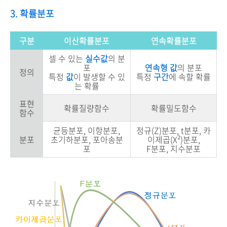
3. 확률분포
구분
이산확률분포
연속확률분포
셀 수 있는
실수값
의 분
포
연속형 값
의 분포
정의
특정
값
이 발생할 수 있
특정
구간
에 속할 확률
는 확률
표현
확률질량함수
확률밀도함수
함수
균등분포, 이항분포,
정규(Z)분포, t분포, 카
분포
초기하분포, 포아송분
이제곱(X²)분포,
포
F분포, 지수분포