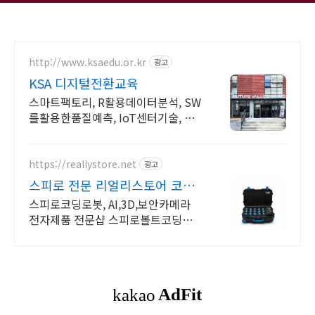
http://www.ksaedu.or.kr
광고
KSA 디지털전환교육
스마트팩토리, R활용데이터분석, SW
를활용한품질예측, IoT센터기술, 파
이썬활용
https://reallystore.net
광고
스피로 전문 리얼리스토어 코딩
교육을 쉽고 재밌게
스피로코딩로봇, AI,3D,보안카메라
전자제품 전문샵 스피로볼트코딩로
봇, 스피로볼트파워팩, 스피로미니등
스피로 전문몰