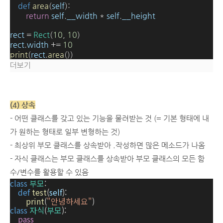
def
area
(
self
):
return
self
.
__width
*
self
.
__height
rect
=
Rect
(
10
,
10
)
rect
.
width
+=
10
print
(
rect
.
area
())
더보기
(4) 상속
- 어떤 클래스를 갖고 있는 기능을 물려받는 것 (= 기본 형태에 내
가 원하는 형태로
일부
변형하는 것)
- 최상위 부모 클래스를 상속받아 .작성하면 많은 메소드가 나옴
- 자식 클래스는 부모 클래스를 상속받아 부모 클래스의 모든 함
수/변수를 활용할 수 있음
class
부모
:
def
test
(
self
):
print
(
"안녕하세요"
)
class
자식
(
부모
):
pass