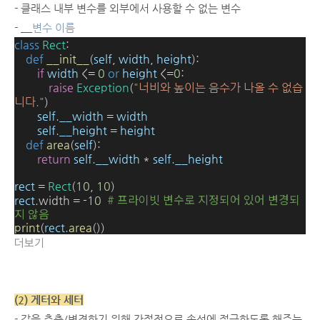
- 클래스 내부 변수를 외부에서 사용할 수 없는 변수
-
__
변수 이름
class
Rect
:
def
__init__
(
self
,
width
,
height
):
if
width
<=
0
or
height
<=
0
:
raise
Exception
(
"너비와 높이는 음수가 나올 수 없습
니다."
)
self
.
__width
=
width
self
.
__height
=
height
def
area
(
self
):
return
self
.
__width
*
self
.
__height
rect
=
Rect
(
10
,
10
)
# 프라이빗 변수로 지정되어 있어 변경되
rect
.width
=
-
10
지 않음
print
(
rect
.
area
())
더보기
(2) 게터와 세터
- 값을 추출/변경하기 위해 간접적으로 속성에 접근하도록 해주는