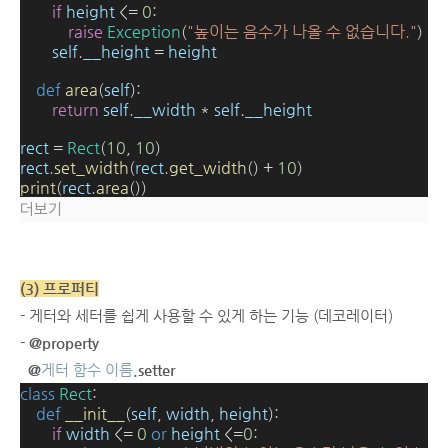
if
height
<=
0
:
raise
Exception
(
"높이는 음수가 나올 수 없습니다."
)
self
.
__height
=
height
def
area
(
self
):
return
self
.
__width
*
self
.
__height
rect
=
Rect
(
10
,
10
)
rect
.
set_width
(
rect
.
get_width
()
+
10
)
print
(
rect
.
area
())
더보기
(3) 프로퍼티
- 게터와 세터를 쉽게 사용할 수 있게 하는 기능 (데코레이터)
-
@property
@
게터 함수 이름
.setter
class
Rect
:
def
__init__
(
self
,
width
,
height
):
if
width
<=
0
or
height
<=
0
: