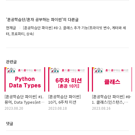
'혼공학습단/혼자 공부하는 파이썬'의 다른글
현재글
[혼공학습단 파이썬] #8-2. 클래스 추가 기능(프라이빗 변수, 게터와 세
터, 프로퍼티, 상속)
관련글
[혼공학습단 파이썬] #1.
[혼공학습단 파이썬]
[혼공학습단 파이썬] #8-
용어, Data Types(int,
10기, 6주차 미션
1. 클래스(인스턴스,
dict, boolean, str,
생성자, 메소드)
2023.08.20
2023.08.18
2023.08.16
list, tuple)
댓글