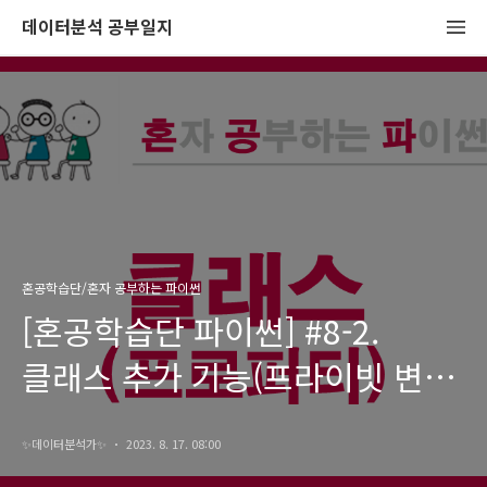
데이터분석 공부일지
혼공학습단/혼자 공부하는 파이썬
[혼공학습단 파이썬] #8-2.
클래스 추가 기능(프라이빗 변수,
게터와 세터, 프로퍼티, 상속)
✨️데이터분석가✨️
2023. 8. 17. 08:00