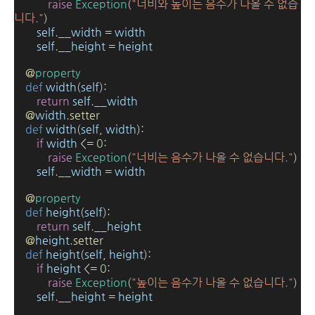
raise
Exception
(
"너비와 높이는 음수가 나올 수 없습
니다."
)
self
.
__width
=
width
self
.
__height
=
height
@
property
def
width
(
self
):
return
self
.
__width
@
width
.setter
def
width
(
self
,
width
):
if
width
<=
0
:
raise
Exception
(
"너비는 음수가 나올 수 없습니다."
)
self
.
__width
=
width
@
property
def
height
(
self
):
return
self
.
__height
@
height
.setter
def
height
(
self
,
height
):
if
height
<=
0
:
raise
Exception
(
"높이는 음수가 나올 수 없습니다."
)
self
.
__height
=
height