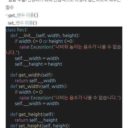
함수
-
get_
변수 이름
( )
set_
변수 이름
( )
class
Rect
:
def
__init__
(
self
,
width
,
height
):
if
width
<=
0
or
height
<=
0
:
raise
Exception
(
"너비와 높이는 음수가 나올 수 없습
니다."
)
self
.
__width
=
width
self
.
__height
=
height
def
get_width
(
self
):
return
self
.
__width
def
set_width
(
self
,
width
):
if
width
<=
0
:
raise
Exception
(
"너비는 음수가 나올 수 없습니다."
)
self
.
__width
=
width
def
get_height
(
self
):
return
self
.
__height
def
set_height
(
self
,
height
):