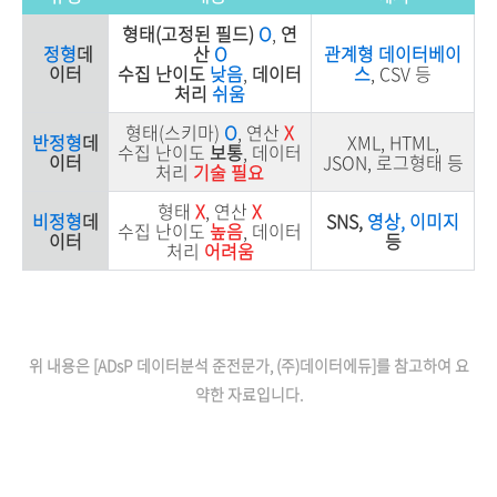
형태(고정된 필드)
O
,
연
정형
데
산
O
관계형 데이터베이
이터
수집 난이도
낮음
,
데이터
스
, CSV 등
처리
쉬움
형태(스키마)
O
, 연산
X
반정형
데
XML, HTML,
수집 난이도
보통
, 데이터
이터
JSON, 로그형태 등
처리
기술 필요
형태
X
, 연산
X
비정형
데
SNS,
영상, 이미지
수집 난이도
높음
, 데이터
이터
등
처리
어려움
위 내용은 [ADsP 데이터분석 준전문가, (주)데이터에듀]를 참고하여 요
약한 자료입니다.