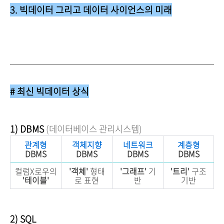
3. 빅데이터 그리고 데이터 사이언스의 미래
# 최신 빅데이터 상식
1) DBMS
(
데이터베이스 관리시스템)
관계형
객체지향
네트워크
계층형
DBMS
DBMS
DBMS
DBMS
컬럼X로우의
'객체'
형태
'그래프'
기
'트리'
구조
'테이블'
로 표현
반
기반
2) SQL