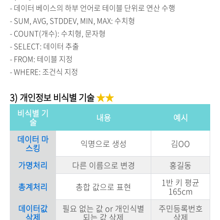
- 데이터 베이스의 하부 언어로 테이블 단위로 연산 수행
- SUM, AVG, STDDEV, MIN, MAX: 수치형
- COUNT(개수): 수치형, 문자형
- SELECT: 데이터 추출
- FROM: 테이블 지정
- WHERE: 조건식 지정
3) 개인정보 비식별 기술
★
★
비식별 기
내용
예시
술
데이터 마
익명으로 생성
김OO
스킹
가명처리
다른 이름으로 변경
홍길동
1반 키 평균
총계처리
총합 값으로 표현
165cm
데이터값
필요 없는 값 or 개인식별
주민등록번호
삭제
되는 값 삭제
삭제